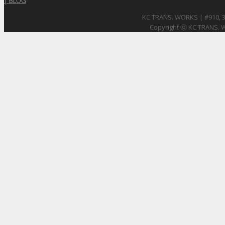
| BLOG
KC TRANS. WORKS | #910, 3
Copyright ⓒ KC TRANS. W