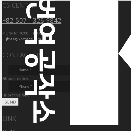
CS CENTER
+82-507-1326-9842
MON-FRI: 10:00 ~ 17:00
E.
jhlee@kc-trans.com
CONTACT US
Fill out this field
Fill out this field
SEND
LINK